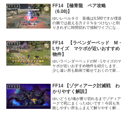
トオメガ側面機関砲 左or右側に広範囲
FF14 【極青龍 ペア攻略
ＦＦ１４
攻撃。矢印の方向に...
（6.08)】
ゆいレベル９０ 装備はIL580ですが僕達
の腕では超える力２０％をつけないと削
りきれずに時間切れで強制ワイプになり
ます！極青龍 ペア攻略 前半フェーズ
装備はIl580のクラシカル 食事は賢人バ
ーガー超える力２０％で攻略 暗黒と白
FF14 【ラベンダーベッド M・
ＦＦ１４
魔道士のペア...
Lサイズ マケボが近いおすすめ
物件】
ゆいラベンダーベッドのM・Lサイズのマ
ケボが近いおすすめ物件を紹介します、
少し遠い所も動画で載せておくので家を
探すときの参考にしてみてください。
(adsbygoogle = window.adsbygoogle ||
[]).push({...
FF14 【ゾディアーク討滅戦 わ
ＦＦ１４
かりやすく解説】
ゆいどうも!魂が擦り切れるまでゾディア
ークで死にまくったゆいです！今回も失
敗しやすい所をふまえて解りやすく解説
していきたいと思います。きゃす最初に
覚えててほしい事はこの討滅戦のステー
ジは外周落ちるんで注意です！！ゾディ
アーク討滅戦 前半ギミ...