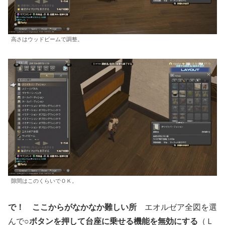
高さはウッドビームで調整。
隙間はこのくらいでＯＫ。
で！ ここからがなかなか難しい所
エオルゼア全図を選
んで
○ボタンを押して台座に乗せる機能を無効にする
（Ｌ