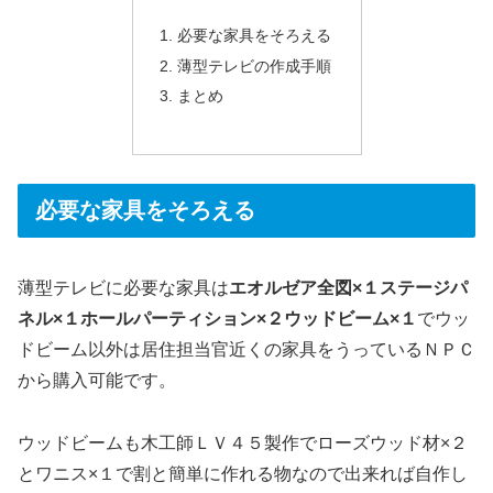
必要な家具をそろえる
薄型テレビの作成手順
まとめ
必要な家具をそろえる
薄型テレビに必要な家具は
エオルゼア全図×１ステージパ
ネル×１ホールパーティション×２ウッドビーム×１
でウッ
ドビーム以外は居住担当官近くの家具をうっているＮＰＣ
から購入可能です。
ウッドビームも木工師ＬＶ４５製作でローズウッド材×２
とワニス×１で割と簡単に作れる物なので出来れば自作し