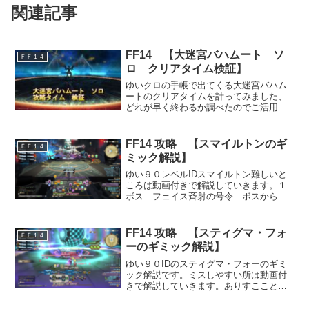
関連記事
FF14 【大迷宮バハムート ソ
ＦＦ１４
ロ クリアタイム検証】
ゆいクロの手帳で出てくる大迷宮バハム
ートのクリアタイムを計ってみました、
どれが早く終わるか調べたのでご活用く
ださい。 (adsbygoogle =
window.adsbygoogle || []).push({});大迷宮
バハムート 邂逅...
FF14 攻略 【スマイルトンのギ
ＦＦ１４
ミック解説】
ゆい９０レベルIDスマイルトン難しいと
ころは動画付きで解説していきます。１
ボス フェイス斉射の号令 ボスから線
がつながった顔の石像から直線ビームが
飛んでくる。赤い像の前でビームを食ら
うとムカムカの呪いのデバフがつき青だ
FF14 攻略 【スティグマ・フォ
ＦＦ１４
とニコニコの呪いがつく...
ーのギミック解説】
ゆい９０IDのスティグマ・フォーのギミ
ック解説です。ミスしやすい所は動画付
きで解説していきます。ありすこことス
マイルトンをクリアすればエキスパート
ルーレットが開放されます♪１ボス プロ