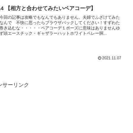
F14 【相方と合わせてみたいペアコーデ】
今回の記事は攻略でもなんでもありません。夫婦でふざけてみた
なんで 不快に思ったらブラウザバックしてください！すずわた
巻き込むな・・・・・ペアコーデ１ポーズに意味はありませんゆ
ず頭エースチック・ギャザラーハットホワイトベレー胴...
2021.11.07
ンサーリンク