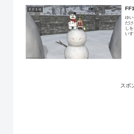
F
ＦＦ１４
ゆい
だけ
しを
いす
スポ