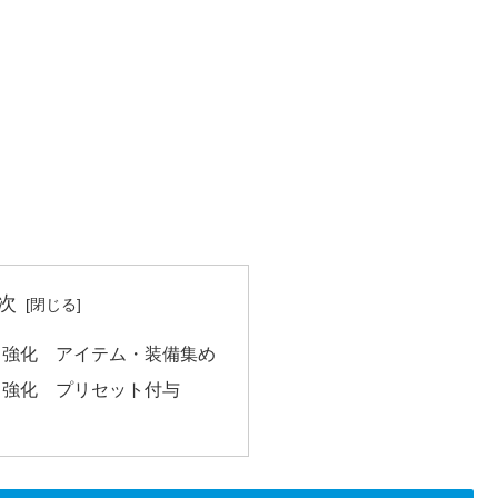
次
ト強化 アイテム・装備集め
ト強化 プリセット付与