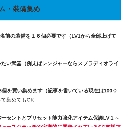
ム・装備集め
じ名前の装備を１６個必要です（LV1から全部上げて
いたい武器（例えばレンジャーならスプラディオライ
5個を買い集めます（記事を書いている現在は100０
て集めてもOK
ーセントとプリセット能力強化アイテム保護LV１～