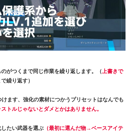
ものがつくまで同じ作業を繰り返します。（
上書きで
まで繰り返す）
つけます、強化の素材につかうプリセットはなんでも
ラストルじゃないとダメとかはありません。
化したい武器を選ぶ
（
最初に
選んだ
物
→
ベースアイテ