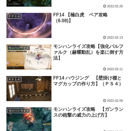
2022.02.26
FF14 【極白虎 ペア攻略
ＦＦ１４
（6.08)】
2022.02.13
モンハンライズ攻略【強化バルフ
モンハンライズ
ァルク（赫耀動乱）を楽に倒す方
法】
2022.02.11
FF14 ハウジング 【壁掛け棚と
ＦＦ１４
マグカップの作り方】（ＰＳ４）
2022.02.09
モンハンライズ攻略 【ガンラン
モンハンライズ
スの砲撃の威力の上げ方】