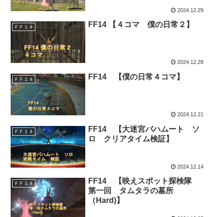
2024.12.29
FF14 【４コマ 僕の日常２】
ＦＦ１４
2024.12.28
FF14 【僕の日常４コマ】
ＦＦ１４
2024.12.21
FF14 【大迷宮バハムート ソ
ＦＦ１４
ロ クリアタイム検証】
2024.12.14
FF14 【映えスポット探検隊
ＦＦ１４
第一回 タムタラの墓所
（Hard)】