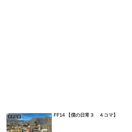
FF14 【僕の日常３ ４コマ】
ＦＦ１４