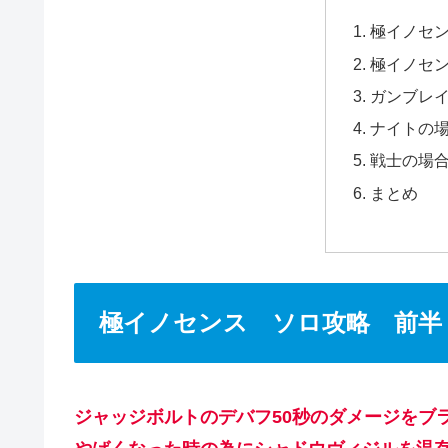
極イノセ
極イノセ
ガンブレ
ナイトの
戦士の場
まとめ
極イノセンス ソロ攻略 前半
ジャッジボルトのデバフ50秒
の
ダメージ
を
ブ