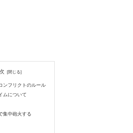
次
コンフリクトのルール
イムについて
で集中砲火する