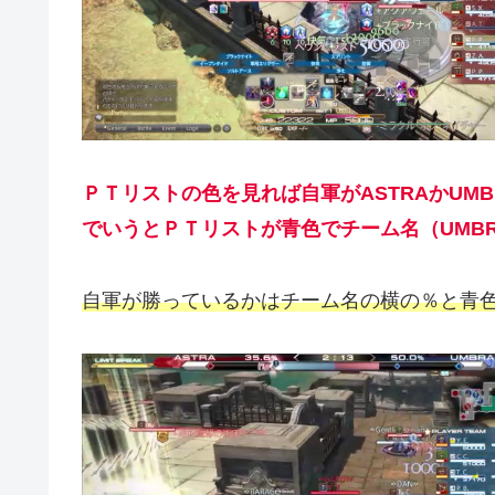
ＰＴリストの色を見れば自軍がASTRAかUM
でいうとＰＴリストが青色でチーム名（UMB
自軍が勝っているかはチーム名の横の％と青