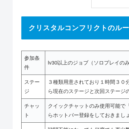
クリスタルコンフリクトのル
参加条
lv30以上のジョブ（ソロプレイの
件
ステー
３種類用意されており１時間３０
ジ
ら現在のステージと次回ステージ
チャッ
クイックチャットのみ使用可能で「Pv
ト
らホットバー登録をしておきまし