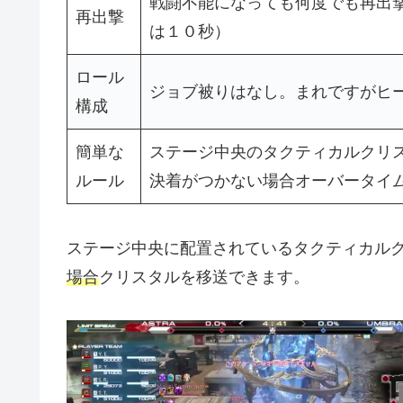
戦闘不能になっても何度でも再出
再出撃
は１０秒）
ロール
ジョブ被りはなし。まれですがヒ
構成
簡単な
ステージ中央のタクティカルクリ
ルール
決着がつかない場合オーバータイ
ステージ中央に配置されているタクティカル
場合
クリスタルを移送できます。