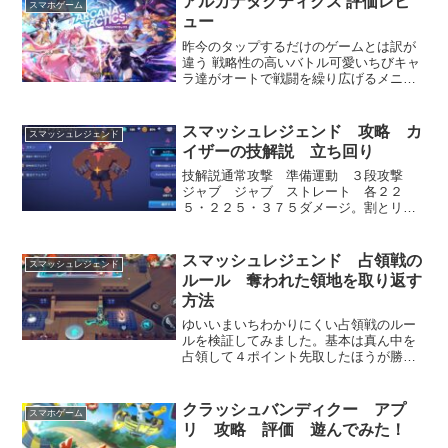
アルカナタクティクス 評価レビ
スマホゲーム
よ・・・・戦闘は従...
ュー
昨今のタップするだけのゲームとは訳が
違う 戦略性の高いバトル可愛いちびキャ
ラ達がオートで戦闘を繰り広げるメニュ
ー綺麗な英雄達の挿絵とアルカナカード
記憶力と判断力が問われる戦略的バトル
無課金で十分楽しめる設計綺麗な英雄達
スマッシュレジェンド 攻略 カ
スマッシュレジェンド
の挿絵とアルカナカード...
イザーの技解説 立ち回り
技解説通常攻撃 準備運動 ３段攻撃
ジャブ ジャブ ストレート 各２２
５・２２５・３７５ダメージ。割とリー
チが長いのでつかいやすい。ジャンプか
らはジャンプストレートになる、威力３
００ダメージ。崖上がり攻撃 無敵上が
スマッシュレジェンド 占領戦の
スマッシュレジェンド
りから左右の手で相手をはさ...
ルール 奪われた領地を取り返す
方法
ゆいいまいちわかりにくい占領戦のルー
ルを検証してみました。基本は真ん中を
占領して４ポイント先取したほうが勝ち
です。きゃす中央の×印が勝利ポイントゲ
ージ、周りの青、赤に染まっていくゲー
ジが占領ゲージって今回は勝手に呼ばせ
クラッシュバンディクー アプ
スマホゲーム
てもらってるよ。ちょっ...
リ 攻略 評価 遊んでみた！