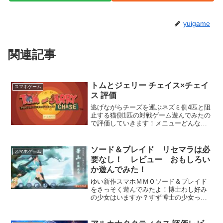
yuigame
関連記事
トムとジェリー チェイス×チェイ
スマホゲーム
ス 評価
逃げながらチーズを運ぶネズミ側4匹と阻
止する猫側1匹の対戦ゲーム遊んでみたの
で評価していきます！メニューどんなゲ
ーム?めっちゃ可愛いキャラ達とアバター
快適なマッチング豊富なミニゲームどん
なゲーム?ネズミ側4匹はチーズをマップ
ソード＆ブレイド リセマラは必
スマホゲーム
から探し5つ運べ...
要なし！ レビュー おもしろい
か遊んでみた！
ゆい新作スマホＭＭＯソード＆ブレイド
をさっそく遊んでみたよ！博士わし好み
の少女はいますか？すず博士の少女って
いくつくらいまでなの？博士小６の二学
期からはもう大人ﾅﾝｼﾞｬｱｱｱｱ！！！ゆい
一学期と二学期の間になにがあるんだ