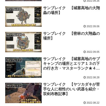
2022.09.26
サンブレイク 【城塞高地の大翔
サンブレイク
蟲の場所】
2022.09.06
サンブレイク 【密林の大翔蟲の
サンブレイク
場所】
2022.09.05
サンブレイク 【城塞高地のサブ
サンブレイク
キャンプの場所とエリア１３の下
の行き方・マスターランク★４ま
でのクエストまとめ】
2022.08.28
サンブレイク 【ヤツカダキが苦
サンブレイク
手な人に相性のいい武器を紹介・
双剣布教記事】
2022.08.22