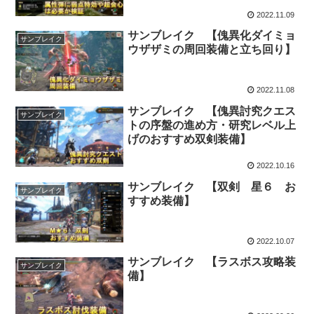
2022.11.09
サンブレイク 【傀異化ダイミョ
サンブレイク
ウザザミの周回装備と立ち回り】
2022.11.08
サンブレイク 【傀異討究クエス
サンブレイク
トの序盤の進め方・研究レベル上
げのおすすめ双剣装備】
2022.10.16
サンブレイク 【双剣 星６ お
サンブレイク
すすめ装備】
2022.10.07
サンブレイク 【ラスボス攻略装
サンブレイク
備】