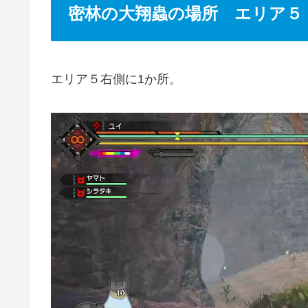
密林の大翔蟲の場所 エリア５
エリア５右側に1か所。