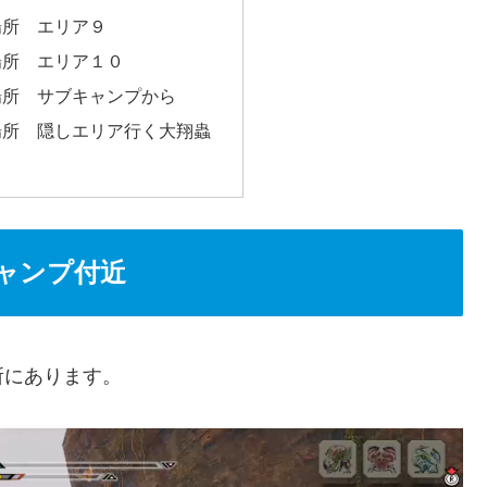
場所 エリア９
場所 エリア１０
場所 サブキャンプから
場所 隠しエリア行く大翔蟲
ャンプ付近
所にあります。