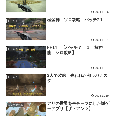
2024.11.26
極蛮神 ソロ攻略 パッチ7.1
ＦＦ１４
2024.11.24
FF14 【パッチ７．１ 極神
ＦＦ１４
龍 ソロ攻略】
2024.11.21
3人で攻略 失われた都ラバナス
ＦＦ１４
タ
2024.11.19
アリの世界をモチーフにした城ゲ
スマホゲーム
ーアプリ【ザ・アンツ】