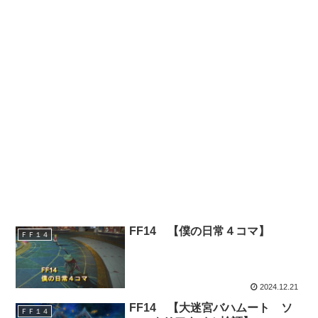
FF14 【僕の日常４コマ】
ＦＦ１４
2024.12.21
FF14 【大迷宮バハムート ソ
ＦＦ１４