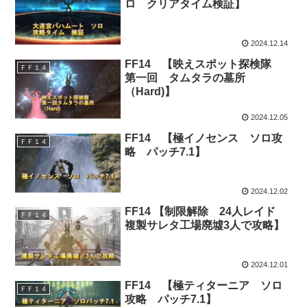
ロ クリアタイム検証】
2024.12.14
FF14 【映えスポット探検隊
ＦＦ１４
第一回 タムタラの墓所
（Hard)】
2024.12.05
FF14 【極イノセンス ソロ攻
ＦＦ１４
略 パッチ7.1】
2024.12.02
FF14 【制限解除 24人レイド
ＦＦ１４
複製サレタ工場廃墟3人で攻略】
2024.12.01
FF14 【極ティターニア ソロ
ＦＦ１４
攻略 パッチ7.1】