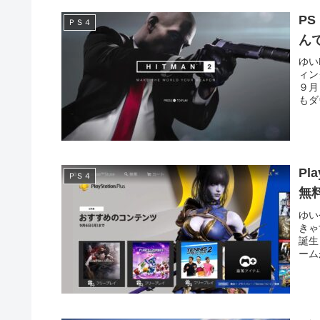
P
ＰＳ４
ん
ゆい
ィン
９月
もダ
Pl
ＰＳ４
無
ゆい
きゃ
誕生
ーム