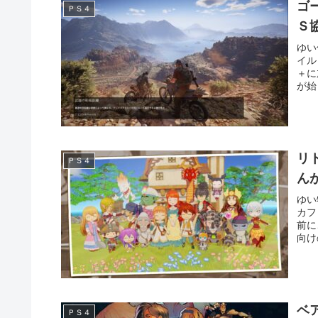
ゴ
ＰＳ４
Ｓ
ゆい
イル
＋に
が始
リ
ＰＳ４
ん
ゆい
カフ
前に
向け
ベ
ＰＳ４