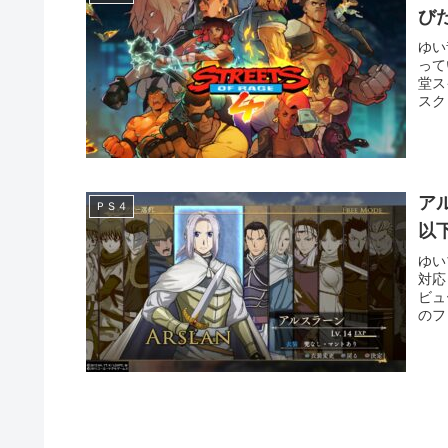
び
ゆい
って
堂ス
スク
ア
ＰＳ４
以
ゆい
対応
ビュ
のフ