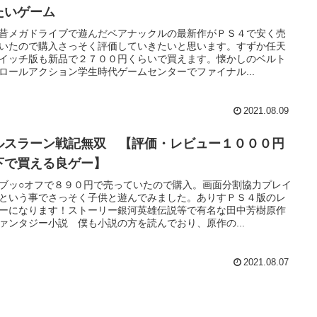
たいゲーム
昔メガドライブで遊んだベアナックルの最新作がＰＳ４で安く売
いたので購入さっそく評価していきたいと思います。すずか任天
イッチ版も新品で２７００円くらいで買えます。懐かしのベルト
ロールアクション学生時代ゲームセンターでファイナル...
2021.08.09
ルスラーン戦記無双 【評価・レビュー１０００円
下で買える良ゲー】
ブッ○オフで８９０円で売っていたので購入。画面分割協力プレイ
という事でさっそく子供と遊んでみました。ありすＰＳ４版のレ
ーになります！ストーリー銀河英雄伝説等で有名な田中芳樹原作
ァンタジー小説 僕も小説の方を読んでおり、原作の...
2021.08.07