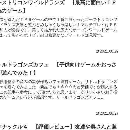
ーストリコンワイルドランズ 【最高に面白いＴＰ
協力ゲーム】
僕が遊んだＴＰＳゲームの中で１番面白かったゴーストリコンワ
ドランズ友達と遊ぶとめちゃくちゃ楽しい！マルチプレイはＰＳ
加入が必要です。美しく描かれた広大なオープンワールドゲーム
まって広がるボリビアの自然豊かなフィールドは見渡す...
2021.08.29
トルドラゴンズカフェ 【子供向けゲームをおっさ
が遊んでみた！】
牧場物語の産みの親が作るカフェ運営ゲーム。リトルドラゴンズ
ェを遊んでみました！新品でも１６００円と安価ですが購入する
この記事を参考にして頂けたらと思います。ありす小さいお子様
のゲームというのが感想です。リトルドラゴンズカフェ...
2021.08.27
アナックル４ 【評価レビュー】友達や奥さんと遊