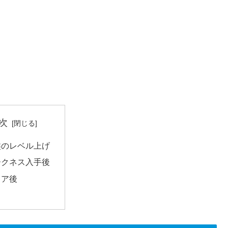
次
盤のレベル上げ
ークネス入手後
リア後