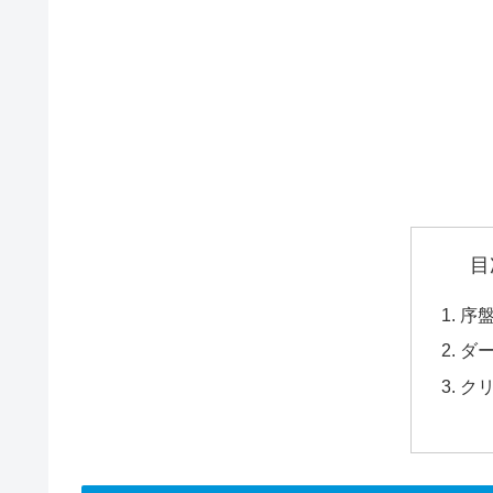
目
序
ダ
ク