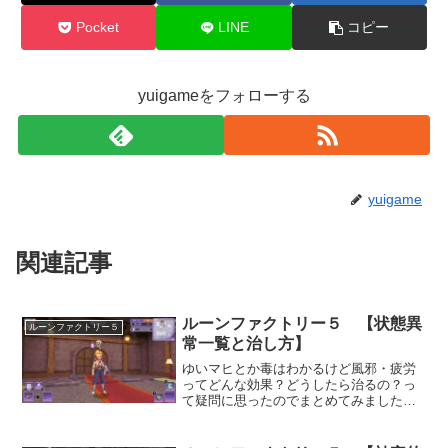
Pocket
LINE
コピー
yuigameをフォローする
yuigame
関連記事
ルーンファクトリー５ 【状態異
ルーンファクトリー５
常一覧と治し方】
ゆいマヒとか毒はわかるけど風邪・疲労
ってどんな効果？どうしたら治るの？っ
て疑問に思ったのでまとめてみました。
状態異常一覧表状態異常効果治療方法毒3
秒ごとに、最大HPの3％分のHPが減少し