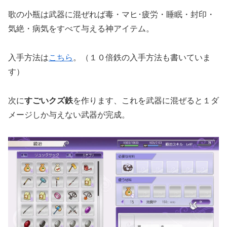
歌の小瓶は武器に混ぜれば毒・マヒ･疲労・睡眠・封印・
気絶・病気をすべて与える神アイテム。
入手方法は
こちら
。（１０倍鉄の入手方法も書いていま
す）
次に
すごいクズ鉄
を作ります、これを武器に混ぜると１ダ
メージしか与えない武器が完成。