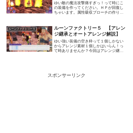
ゆい敵の魔法攻撃痛すぎっ！って時にこ
の装備を作ってください。ＨＰが回復し
ちゃいます。属性吸収ブローチの作り方
まずプラチナが必要なので雷鳴の荒野入
ってすぐの所で採掘。でなかったらセー
ブ＆ロードで何回でも復活するんで集め
ルーンファクトリー５ 【アレン
ルーンファクトリー５
てください。そして各属性...
ジ継承とオートアレンジ解説】
ゆい強い装備の空き枠って１個しかない
からアレンジ素材１個しかはいらん！っ
て時ありませんか？今回はアレンジ継承
とオートアレンジについて解説します。
これで好きな素材を３つ入れれますよ！
オートアレンジとアレンジ継承まず普通
のアレンジ合成から解説。...
スポンサーリンク