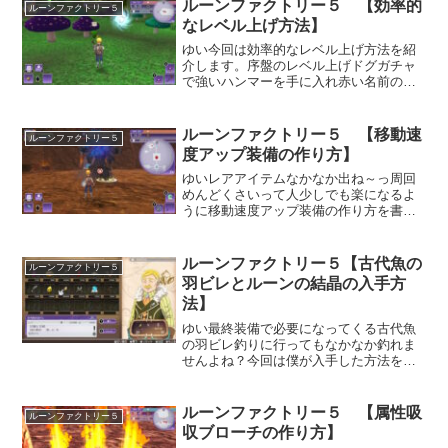
ます。サッパリポイズン・毒消し草メデ
ルーンファクトリー５ 【効率的
ルーンファクトリー５
ィポイズンマヒ走れ...
なレベル上げ方法】
ゆい今回は効率的なレベル上げ方法を紹
介します。序盤のレベル上げドグガチャ
で強いハンマーを手に入れ赤い名前のレ
ベルの高い敵を出現した瞬間殴って倒
す。フォレス森林地帯北東に近づくにつ
れてレベルの高いモンスターがいるので
ルーンファクトリー５ 【移動速
ルーンファクトリー５
倒されないくらいの敵をハン...
度アップ装備の作り方】
ゆいレアアイテムなかなか出ね～っ周回
めんどくさいって人少しでも楽になるよ
うに移動速度アップ装備の作り方を書い
て見ました。迷宮の周回とかは楽になり
ますよ！ゴーストブーツの作り方まずは
ゴーストブーツ作成方法から。高級なボ
ルーンファクトリー５【古代魚の
ルーンファクトリー５
ロ布はリグバースの迷宮２...
羽ビレとルーンの結晶の入手方
法】
ゆい最終装備で必要になってくる古代魚
の羽ビレ釣りに行ってもなかなか釣れま
せんよね？今回は僕が入手した方法を記
事にしてみました。古代魚の羽ビレの入
手法アクセササリ・武器・防具の最終装
備に絶対必要になってくる古代魚の羽ビ
ルーンファクトリー５ 【属性吸
ルーンファクトリー５
レ海賊王のアジト２Ｆで釣...
収ブローチの作り方】