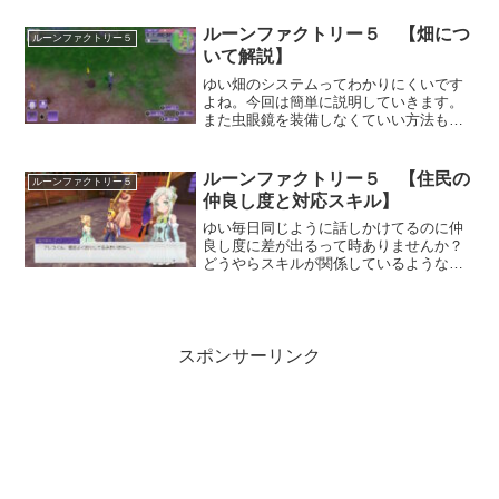
森林地帯 武器はドグガチャでハンマー
を手に入れればダメージが通ります。ド
ルーンファクトリー５ 【畑につ
ルーンファクトリー５
グガチャはこちら。（スト...
いて解説】
ゆい畑のシステムってわかりにくいです
よね。今回は簡単に説明していきます。
また虫眼鏡を装備しなくていい方法も書
いておきますね。土・作物レベルの見
方 虫眼鏡を装備しなくていい方法雑貨
屋で虫眼鏡を買い装備すれば土・作物レ
ルーンファクトリー５ 【住民の
ルーンファクトリー５
ベルが見えます、いちいち装...
仲良し度と対応スキル】
ゆい毎日同じように話しかけてるのに仲
良し度に差が出るって時ありませんか？
どうやらスキルが関係しているようなの
で解説します。住民の仲良し度の上げ方
基本的には毎日１回話しかけて・あいさ
つの魔法であいさつし・アイテムをプレ
ゼントする等であがります...
スポンサーリンク