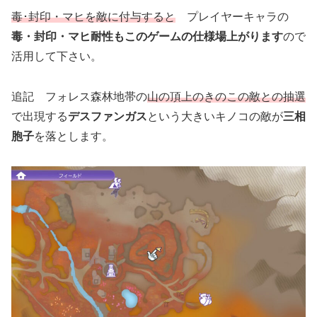
毒･封印・マヒを敵に付与すると
プレイヤーキャラの
毒・封印・マヒ耐性もこのゲームの仕様場上がります
ので
活用して下さい。
追記 フォレス森林地帯の
山の頂上の
きのこの敵との抽選
で出現する
デスファンガス
という大きいキノコの敵が
三相
胞子
を落とします。