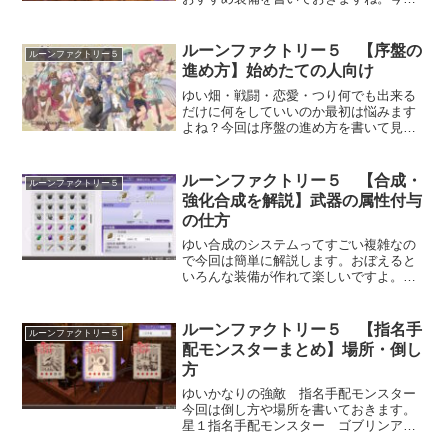
載せた装備でノーマルの難易度ならクリ
ア余裕でした。武器についてはコチラ。
装備作成のスキル上げはこちら。おすす
ルーンファクトリー５ 【序盤の
ルーンファクトリー５
め防具 鎧まずは鎧 ルー...
進め方】始めたての人向け
ゆい畑・戦闘・恋愛・つり何でも出来る
だけに何をしていいのか最初は悩みます
よね？今回は序盤の進め方を書いて見ま
した。最初は掲示板の依頼を進めていこ
う掲示板の依頼を進めていけば必要な農
具等を貰えるので最初は掲示板の依頼を
ルーンファクトリー５ 【合成・
ルーンファクトリー５
進めていくのがいい。畑は...
強化合成を解説】武器の属性付与
の仕方
ゆい合成のシステムってすごい複雑なの
で今回は簡単に解説します。おぼえると
いろんな装備が作れて楽しいですよ。ア
レンジ合成装備を作成する時に必要素材
以外に空いてる枠に３つまで素材をいれ
て強い装備が作れます。これをアレンジ
ルーンファクトリー５ 【指名手
ルーンファクトリー５
合成といいます。素材には...
配モンスターまとめ】場所・倒し
方
ゆいかなりの強敵 指名手配モンスター
今回は倒し方や場所を書いておきます。
星１指名手配モンスター ゴブリンアー
チャー フェアリー スライムフォレス