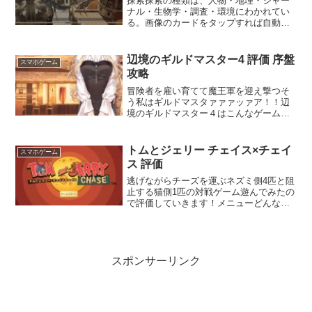
探索探索の種類は、人物・地理・ジャー
ナル・生物学・調査・環境にわかれてい
る。画像のカードをタップすれば自動で
案内してくれ到着したら、出るつるはし
やふきだし虫眼鏡等をタップするだけ、
生物学の魔力調査だけはモンスターを倒
辺境のギルドマスター4 評価 序盤
スマホゲーム
す必要があり、倒して出た...
攻略
冒険者を雇い育てて魔王軍を迎え撃つそ
う私はギルドマスタァァァッァア！！辺
境のギルドマスター４はこんなゲーム
だ！ありすとりあえずおちついて・・ゆ
いすまん取り乱した・・説明に入りま
す！町に襲撃するモンスターに備えて冒
トムとジェリー チェイス×チェイ
スマホゲーム
険者を雇ったり防衛施設を強化...
ス 評価
逃げながらチーズを運ぶネズミ側4匹と阻
止する猫側1匹の対戦ゲーム遊んでみたの
で評価していきます！メニューどんなゲ
ーム?めっちゃ可愛いキャラ達とアバター
快適なマッチング豊富なミニゲームどん
なゲーム?ネズミ側4匹はチーズをマップ
から探し5つ運べ...
スポンサーリンク