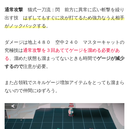
通常攻撃
猫式一刀流：閃 前方に異常に広い斬撃を繰り
出す技
はずしてもすぐに次が打てるため強力なうえ相手
がノックバックする
。
ダメージは地上４８０ 空中２４０ マスターキャットの
究極技は
通常攻撃を３回あててゲージを溜める必要があ
る
、溜めた状態も溜まってないときも時間で
ゲージが減少
するので
注意が必要。
また占領戦でスキルゲージ増加アイテムをとっても溜まら
ないので仲間にゆずろう。