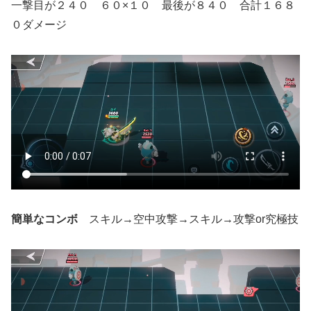
一撃目が２４０ ６０×１０ 最後が８４０ 合計１６８
０ダメージ
簡単なコンボ
スキル→空中攻撃→スキル→攻撃or究極技