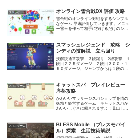
オンライン雪合戦DX 評価 攻略
スマホゲーム
雪合戦のオンライン対戦をするシンプル
なゲーム 早速評価していきます。メニュ
ー雪玉を作って相手に投げるだけのシン
プルなゲーム性アバターも無課金でゲッ
ト攻略4人対戦がしたいです･･･雪玉を作
って相手に投げるだけのシンプルなゲー
スマッシュレジェンド 攻略 シ
スマッシュレジェンド
ム性めっちゃ分かり...
ンディの技解説 立ち回り
技解説通常攻撃 ３段蹴り 2段攻撃 １
段目２２５ダメージ ２段目３００・１
５０ダメージ。ジャンプからは１段の３
６０度攻撃になる ダメージ４６０。ス
キル 膝蹴り 相手に突進していく ７
５０ダメージ。空中からは若干追尾性能
キャットスパ プレイレビュー
スマホゲーム
がかかる ダメージ６０...
序盤攻略
かわいいマッサージスパショップを猫の
妖精と経営するゲーム キャットスパか
わいいしぐさに癒されますよ！見出し猫
の妖精とお店を経営しよう個性あふれる
かわいいキャラクター達序盤の攻略 進
め方きゃす猫すげええええ！ありす猫が
BLESS Mobile （ブレスモバイ
スマホゲーム
マッサージしてる～～かわ...
ル）探索 生活技術解説