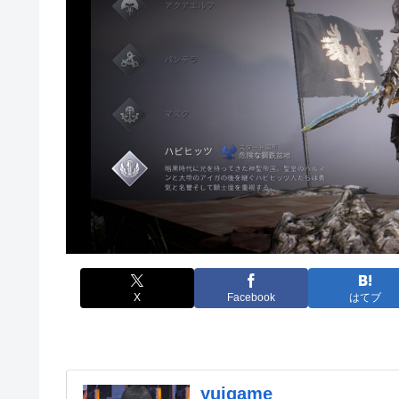
X
Facebook
はてブ
yuigame