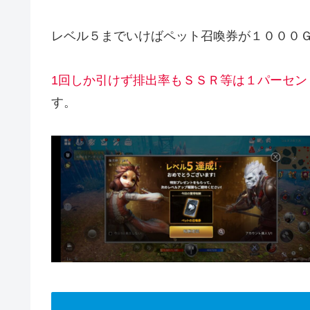
レベル５までいけばペット召喚券が１０００
1回しか引けず排出率もＳＳＲ等は１パーセン
す。