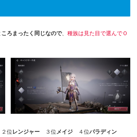
ところまったく同じなので
、
種族は見た目で選んでＯ
・２位
レンジャー
３位
メイジ
４位
パラディン