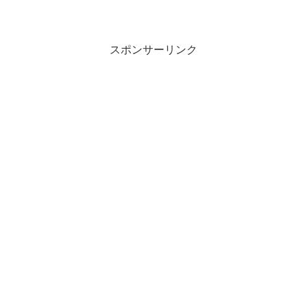
る１７種類のレシピ全部のレシピに必要
な卵数４日にする事２０２１年新イース
ター家具タヌキ商店で日替わりで並びま
す。売り切れないので好き...
スポンサーリンク