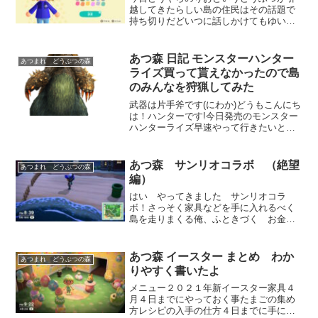
越してきたらしい島の住民はその話題で
持ち切りだどいつに話しかけてもゆいち
ゃん挨拶した? 私まだなのよねってゆっ
てくる。はいはいわかりましたよ、見て
くればいいんでしょ!嫌な予感を感じつつ
あつ森 日記 モンスターハンター
あつまれ どうぶつの森
家に乗り込む俺。絶対...
ライズ買って貰えなかったので島
のみんなを狩猟してみた
武器は片手斧です(にわか)どうもこんにち
は！ハンターです!今日発売のモンスター
ハンターライズ早速やって行きたいと思
います。モンスターを探してマップを探
してみると早速うさぎ型のモンスターを
発見ウルクススですね完全に一致初期装
あつ森 サンリオコラボ （絶望
あつまれ どうぶつの森
備の私では勝てない...
編）
はい やってきました サンリオコラ
ボ！さっそく家具などを手に入れるべく
島を走りまくる俺、ふときづく お金が
ない・・・そうだ今日買えなくても金策
したらいいんや！ そこにちょうどレイ
ジさんがかぼちゃの苗を売っていたので
あつ森 イースター まとめ わか
あつまれ どうぶつの森
全財産つぎ込む５０００ベル...
りやすく書いたよ
メニュー２０２１年新イースター家具４
月４日までにやっておく事たまごの集め
方レシピの入手の仕方４日までに手に入