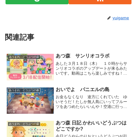
yuigame
関連記事
あつ森 サンリオコラボ
あつまれ どうぶつの森
あした３月１８日（木） １０時からサ
ンリオコラボのアップデートが来るみた
いです。動画はこちら楽しみですね！
早く仕事おわらないかなああ・・・
おいでよ パニエルの島
あつまれ どうぶつの森
お金もなくなり 途方にくれていた ゆ
いそうだ！たしか無人島にいってフルー
ツをあつめたらいいんや！空港に行って
みると通信でしらないひとの島か パニ
エルの島しか選択肢がない 知らない人
とか恐ろしいし・・パニエルってだれ？
あつ森 日記 かわいいどうぶつは
あつまれ どうぶつの森
とりあえずパニエル島に行...
どこですか?
今日どうやらのりおというどうぶつが引