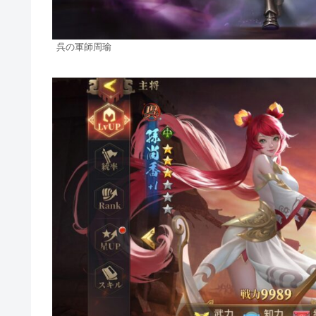
呉の軍師周瑜