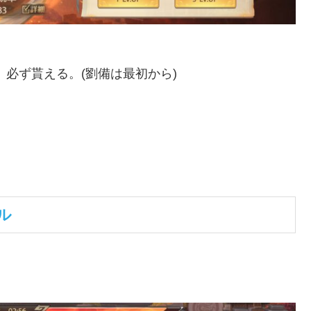
必ず貰える。(劉備は最初から)
ル