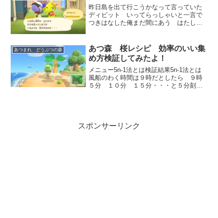
ょう！オズモンドの...
昨日島を出て行こうかなって言っていた
ディビット いってらっしゃいと一言で
つきはなした俺まだ間にあう はたして
引き止めることはできたのでしょうか?め
っちゃ 荷造り終わってました・・ ど
うやら 決心は固い模様失意にうちひが
あつ森 桜レシピ 効率のいい集
あつまれ どうぶつの森
れたゆいは次においだす...
め方検証してみたよ！
メニュー5n-1法とは検証結果5n-1法とは
風船のわく時間は９時だとしたら ９時
５分 １０分 １５分・・・と５分刻み
でわくのでまず海岸にちかい建物でその
１分前まで待機。一分前になったら外に
出よう次に家の煙突の煙で風向きを確
認 風上の海岸で風...
スポンサーリンク