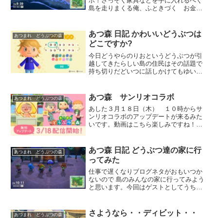
ボ！さっそく家具などを手に入れるべく
島を走りまくる俺、ふときづく お金が
ない・・・そうだ今日買えなくても金策
したらいいんや！ そこにちょうどレイ
ジさんがかぼちゃの苗を売っていたので
あつ森 日記 かわいいどうぶつは
あつまれ どうぶつの森
全財産つぎ込む５０００ベル...
どこですか?
今日どうやらのりおというどうぶつが引
越してきたらしい島の住民はその話題で
持ち切りだどいつに話しかけてもゆいち
ゃん挨拶した? 私まだなのよねってゆっ
てくる。はいはいわかりましたよ、見て
くればいいんでしょ!嫌な予感を感じつつ
あつ森 サンリオコラボ
あつまれ どうぶつの森
家に乗り込む俺。絶対...
あした３月１８日（木） １０時からサ
ンリオコラボのアップデートが来るみた
いです。動画はこちら楽しみですね！
早く仕事おわらないかなああ・・・
あつ森 日記 どうぶつ達の家に行
あつまれ どうぶつの森
ってみた
仕事で遅くなりブログネタがおもいつか
ないので 島のみんなの家に行ってみよう
と思います。今回はゲストとしてうちで
飼ってる猫達にも感想を聞いてみましょ
う。アリスよろしくお願いいたします！
キャス腹減った･･･それでは見ていきまし
さようなら・・ディビット・・
あつまれ どうぶつの森