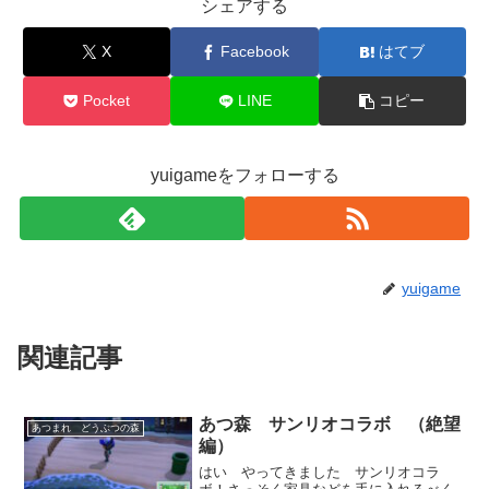
シェアする
X
Facebook
はてブ
Pocket
LINE
コピー
yuigameをフォローする
yuigame
関連記事
あつ森 サンリオコラボ （絶望
あつまれ どうぶつの森
編）
はい やってきました サンリオコラ