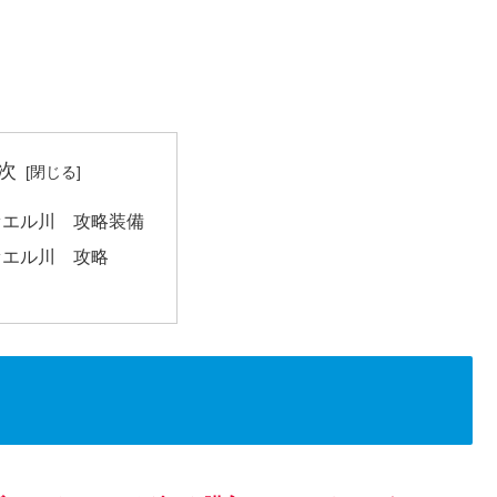
次
ァエル川 攻略装備
ァエル川 攻略